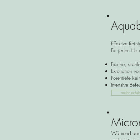
Aquab
Effektive Rei
Für jeden Haut
Frische, strah
Exfoliation 
Porentiefe Re
Intensive Bef
mehr erfa
Micro
Während der 