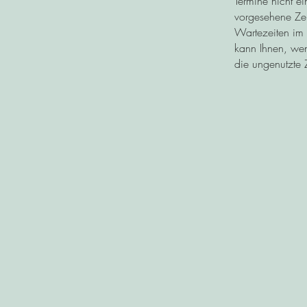
Termine nicht e
vorgesehene Zei
Wartezeiten im 
kann Ihnen, wen
die ungenutzte 