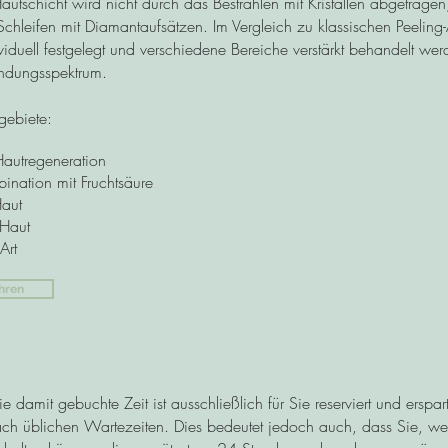
autschicht wird nicht durch das Bestrahlen mit Kristallen abgetrage
s Schleifen mit Diamantaufsätzen. Im Vergleich zu klassischen Peel
dividuell festgelegt und verschiedene Bereiche verstärkt behandelt werd
ndungsspektrum.
ebiete:
Hautregeneration
ination mit Fruchtsäure
aut
 Haut
Art
hren
e damit gebuchte Zeit ist ausschließlich für Sie reserviert und erspa
fach üblichen Wartezeiten. Dies bedeutet jedoch auch, dass Sie, we