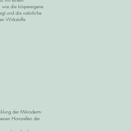
auf mit einem
, wie die körpereigene
gt und die natürliche
en Wirkstoffe
cklung der Mikroderm-
rbenen Hornzellen der