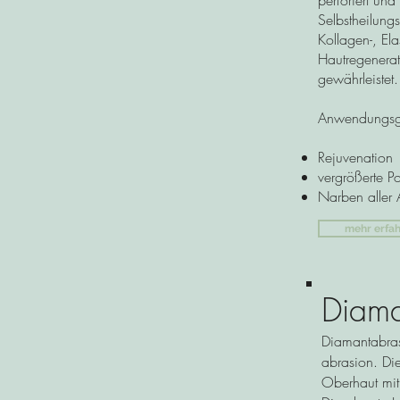
perforiert und
Selbstheilung
Kollagen-, Ela
Hautregenerat
gewährleistet.
Anwendungsg
Rejuvenation
vergrößerte P
Narben aller A
mehr erfa
Diama
Diamantabras
abrasion. Die
Oberhaut mit