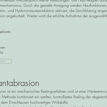
 hinterlässt mikroskopisch kleine Verletzungen. Die Haut reagiert dar
smechanismus. Durch die gezielte Anregung werden Hautfunktionen
stin-, und Hyaluronsäureproduktion aktiviert, die Durchblutung angere
ion angekurbelt. Weiter wird die erhöhte Aufnahme der ausgewählt
ebiete:
oren
rt
hren
ntabrasion
ion ist ein mechanisches Peelingverfahren und ist eine Weiterentwi
 Methode kombiniert ein sanftes, kontrolliertes Peeling der abgesto
 dem Einschleusen hochwertiger Wirkstoffe.