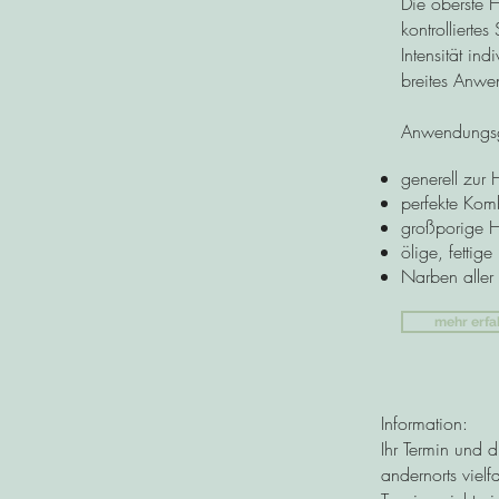
Die oberste H
kontrollierte
Intensität in
breites Anwe
Anwendungsg
generell zur 
perfekte Komb
großporige H
ölige, fettige
Narben aller 
mehr erfa
Information:
Ihr Termin
und di
andernorts viel