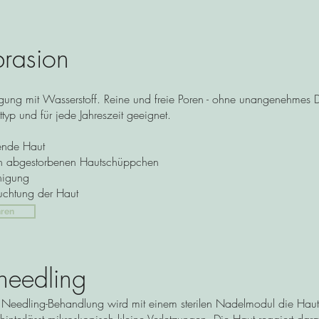
rasion
nigung mit Wasserstoff. Reine und freie Poren - ohne unangenehmes 
typ und für jede Jahreszeit geeignet.
lende Haut
von abgestorbenen Hautschüppchen
inigung
euchtung der Haut
hren
needling
Needling-Behandlung wird mit einem sterilen Nadelmodul die Haut